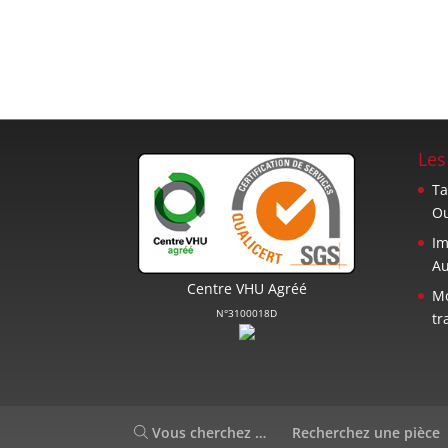
Les
Ta
Ou
Im
Au
Centre VHU Agréé
Mo
N°3100018D
tr
Vous cherchez …
Recherchez une pièce