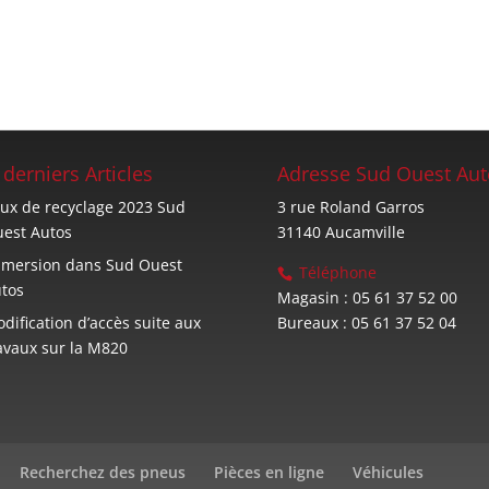
 derniers Articles
Adresse Sud Ouest Aut
ux de recyclage 2023 Sud
3 rue Roland Garros
est Autos
31140 Aucamville
mersion dans Sud Ouest
Téléphone
tos
Magasin : 05 61 37 52 00
dification d’accès suite aux
Bureaux : 05 61 37 52 04
avaux sur la M820
Recherchez des pneus
Pièces en ligne
Véhicules