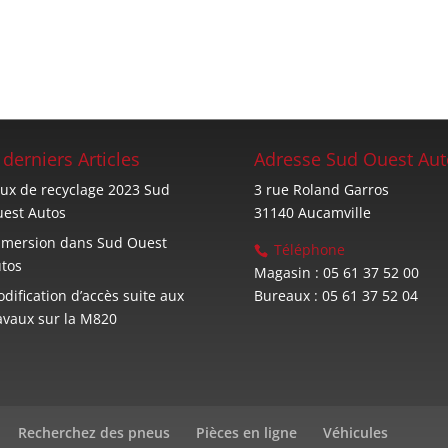
 derniers Articles
Adresse Sud Ouest Aut
ux de recyclage 2023 Sud
3 rue Roland Garros
est Autos
31140 Aucamville
mersion dans Sud Ouest
Téléphone
tos
Magasin : 05 61 37 52 00
dification d’accès suite aux
Bureaux : 05 61 37 52 04
avaux sur la M820
Recherchez des pneus
Pièces en ligne
Véhicules