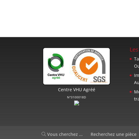
Les
Ta
Ou
Im
Au
Centre VHU Agréé
Mo
N°3100018D
tr
Vous cherchez …
Recherchez une pièce